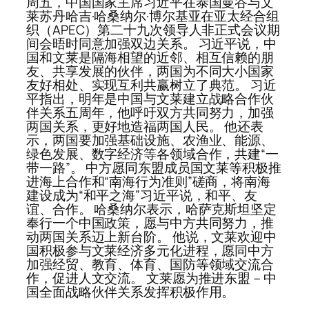
周五，中国国家主席习近平在泰国曼谷与文
莱苏丹哈吉·哈桑纳尔·博尔基亚在亚太经合组
织（APEC）第二十九次领导人非正式会议期
间会晤时同意加强双边关系。 习近平说，中
国和文莱是隔海相望的近邻、相互信赖的朋
友、共享发展的伙伴，两国为不同大小国家
友好相处、实现互利共赢树立了典范。 习近
平指出，明年是中国与文莱建立战略合作伙
伴关系五周年，他呼吁双方共同努力，加强
两国关系，更好地造福两国人民。 他还表
示，两国要加强基础设施、农渔业、能源、
绿色发展、数字经济等各领域合作，共建“一
带一路”。 中方愿同东盟成员国文莱等积极推
进海上合作和“南海行为准则”磋商，将南海
建设成为“和平之海”习近平说，和平、友
谊、合作。 哈桑纳尔表示，哈萨克斯坦坚定
奉行一个中国政策，愿与中方共同努力，推
动两国关系迈上新台阶。 他说，文莱欢迎中
国积极参与文莱经济多元化进程，愿同中方
加强经贸、教育、体育、国防等领域交流合
作，促进人文交流。 文莱愿为推进东盟－中
国全面战略伙伴关系发挥积极作用。