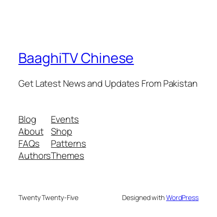
BaaghiTV Chinese
Get Latest News and Updates From Pakistan
Blog
Events
About
Shop
FAQs
Patterns
Authors
Themes
Twenty Twenty-Five
Designed with
WordPress