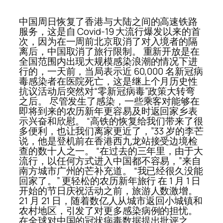
中国周日恢复了香港与大陆之间的高速铁路
服务，这是自 Covid-19 大流行爆发以来的首
次，因为在一周前北京取消了对入境者的隔
离后，中国取消了旅行限制。 重新开放是在
全国范围内出现大规模感染浪潮的情况下进
行的，一天前，当局表示近 60,000 名新冠病
毒感染者在医院死亡，这是继上个月历史性
抗议活动后突然对“零新冠病毒”政策大转弯
之后。 尽管发生了感染，一些乘客对能够在
即将到来的农历新年更容易及时返回家乡表
示兴奋和欣慰。 “高铁的恢复给我们带来了很
多便利，也让我们离家更近了，”33 岁的李芒
说，他是登机前在香港西九龙站接受边境检
查的数十人之一。 “在过去的三年里，由于大
流行，以任何方式进入中国都不容易，”来自
南方城市广州的芒补充道。 “我已经很久没能
回家了。” 更轻松的农历新年旅行 在 1 月 1 日
开始的节日庆祝活动之前，旅游人数激增。
21 月 21 日，随着数亿人从城市返回小城镇和
农村地区，引发了对更多感染病例的担忧。
在全球对中国的冠状病毒数据提出批评之