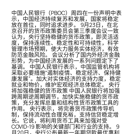
中国人民银行（PBOC）周四在一份声明中表
示，中国经济持续复苏和发展，国家将稳定
放在首位，同时追求进步。 9月23日，在北
京召开的货币政策委员会第三季度会议一致
认为，央行坚持稳健的货币政策，即灵活适
度，保持连续性、稳定性和可持续性，科学
管理市场预期，使大力服务实体经济，有效
防范金融风险。 会议分析了国内外经济金融
形势，为中国经济发展的一系列问题定下了
基调。 中国人民银行表示，中国监管机构将
采取必要措施“遏制疫情、稳定经济、保持健
康发展”。加大对实体经济的支持力度，稳定
就业和物价，维护宏观经济总体稳定。 央行
将加强稳健的货币政策 中国人民银行将加强
跨周期逆周期调节，加快实施稳健的货币政
策，充分发挥总量和结构性货币政策工具的
作用。 央行表示，将完善货币政策传导机
制，保持流动性合理充裕，支持信贷稳定增
长。它说，将利用货币工具来加强对受
COVID-19 影响的关键部门和行业的支持。 9
月20日，央行公布最新一年期贷款最优惠利