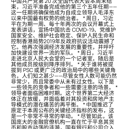
中国共产党第 20 次全国代表大会本周末结
束，习近平准备完成他的第三个五年任期——
这一任期将确保他成为自成立领导人毛泽东
以来中国最有权势的统治者。 * 周日，习近
平在为期一周、每十年两次的会议开幕式上
发表讲话，宣扬中国抗击 COVID-19、党维护
国家安全、维护社会稳定、保护人民生命和
控制香港局势2019年反政府抗议活动震撼了
它。他再次强调经济发展的重要性，并呼吁
加快建设世界一流的军队。 * 周日，习近平
走进北京人民大会堂的一个记者室，随后是
其他成员按级别降序排列。 * 关于谁将被提
拔到 PSC 或更广泛的政治局中的哪些关键角
色，人们知之甚少——尽管女性人数可能仍然
非常少，而且常委中从未有过女性。以下是
一些领先的竞争者和一些需要注意的场景。 *
领导者面临困难时期。这个世界第二大经济
体正在放缓，并面临着对其投资和房地产主
导模式的潜在痛苦的再平衡。 * 中国推迟了
原定于本周公布的关键经济指标的发布，这
是一个非常不寻常的举动。 * 尽管如此，该
国庞大的金融官僚机构一直在忙于平息其货
币和股市动荡的涟漪，国有银行和公司介入