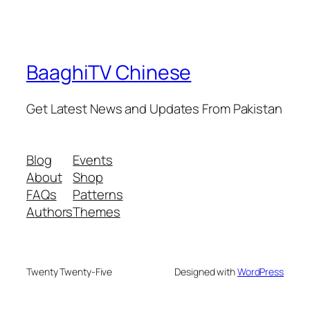
BaaghiTV Chinese
Get Latest News and Updates From Pakistan
Blog
Events
About
Shop
FAQs
Patterns
Authors
Themes
Twenty Twenty-Five
Designed with
WordPress