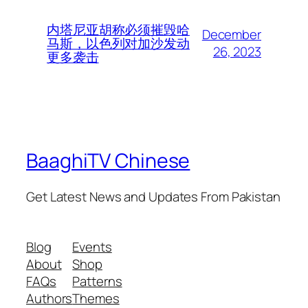
内塔尼亚胡称必须摧毁哈
December
马斯，以色列对加沙发动
26, 2023
更多袭击
BaaghiTV Chinese
Get Latest News and Updates From Pakistan
Blog
Events
About
Shop
FAQs
Patterns
Authors
Themes