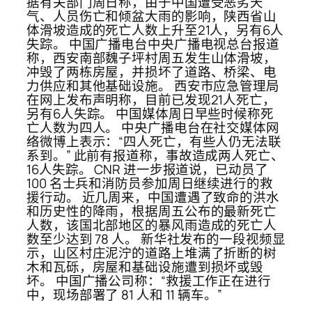
据有关部门周日称，由于中国遭受恶劣天
气、人员伤亡和倾盆大雨的影响，陕西省山
体滑坡造成的死亡人数上升至21人，另有6人
失踪。 中国广播电台中央广播电视总台报道
称，西安南部魏子坪村周五发生山体滑坡，
冲毁了两栋房屋，并损坏了道路、桥梁、电
力供应和其他基础设施。 西安市应急管理局
在网上发布声明称，目前已发现21人死亡，
另有6人失踪。 中国媒体周日早些时候称死
亡人数为四人。 中央广播电台在社交媒体网
络微博上表示：“四人死亡，有些人仍无法联
系到。” 此前有报道称，事故造成两人死亡、
16人失踪。 CNR 进一步报道说，已动员了
100 名士兵和消防员参加周日继续进行的救
援行动。 近几周来，中国遭遇了致命的洪水
和历史性的降雨，根据周五公布的最新死亡
人数，该国北部地区的暴风雨造成的死亡人
数至少达到 78 人。 新华社发布的一段视频显
示，山区村庄泥泞的道路上堆满了折断的树
木和瓦砾，房屋和基础设施遭到损坏或毁
坏。 中国广播公司称：“救援工作正在进行
中，现场部署了 81 人和 11 辆车。”