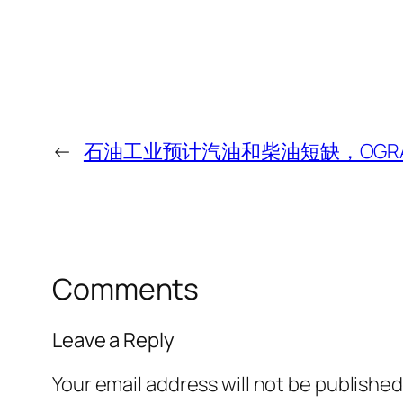
←
石油工业预计汽油和柴油短缺，OGRA
Comments
Leave a Reply
Your email address will not be published