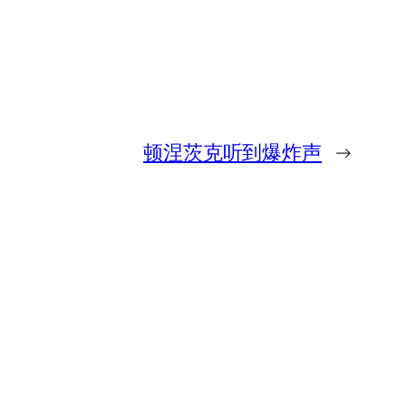
顿涅茨克听到爆炸声
→