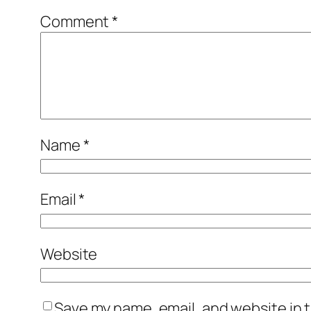
Comment
*
Name
*
Email
*
Website
Save my name, email, and website in t