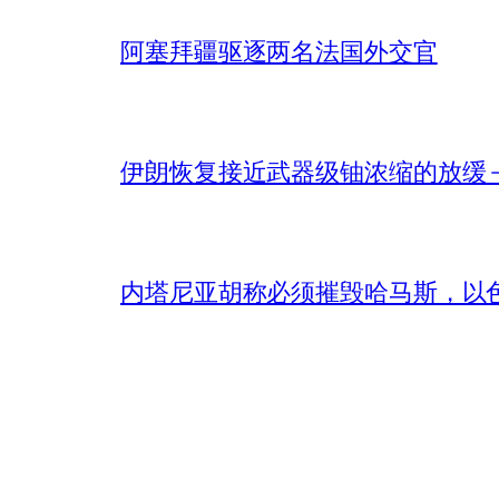
阿塞拜疆驱逐两名法国外交官
伊朗恢复接近武器级铀浓缩的放缓 – 
内塔尼亚胡称必须摧毁哈马斯，以