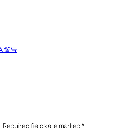
 警告
.
Required fields are marked
*