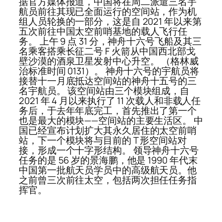
据官方媒体报道，中国将在周二派遣三名宇
航员前往其现已全面运行的空间站，作为机
组人员轮换的一部分，这是自 2021 年以来第
五次前往中国太空前哨基地的载人飞行任
务。 上午 9 点 31 分，神舟十六号飞船及其三
名乘客搭乘长征二号 F 火箭从中国西北部戈
壁沙漠的酒泉卫星发射中心升空。 （格林威
治标准时间 0131）。 神舟十六号的宇航员将
接替十一月底抵达空间站的神舟十五号的三
名宇航员。 该空间站由三个模块组成，自
2021 年 4 月以来执行了 11 次载人和非载人任
务后，于去年年底完工，首先推出了第一个
也是最大的模块——空间站的主要生活区。 中
国已经宣布计划扩大其永久居住的太空前哨
站，下一个模块将与目前的 T 形空间站对
接，形成一个十字形结构。 领导神舟十六号
任务的是 56 岁的景海鹏，他是 1990 年代末
中国第一批航天员学员中的高级航天员。他
之前曾三次前往太空，包括两次担任任务指
挥官。