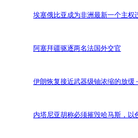
埃塞俄比亚成为非洲最新一个主权
阿塞拜疆驱逐两名法国外交官
伊朗恢复接近武器级铀浓缩的放缓 – 
内塔尼亚胡称必须摧毁哈马斯，以