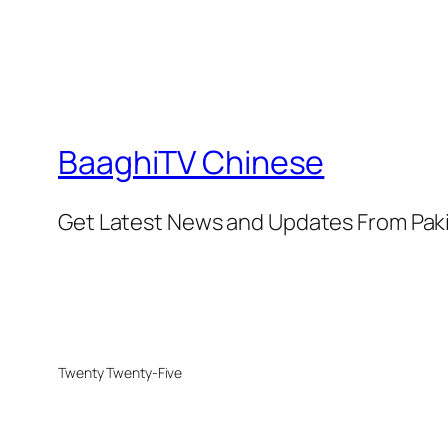
BaaghiTV Chinese
Get Latest News and Updates From Pak
Twenty Twenty-Five