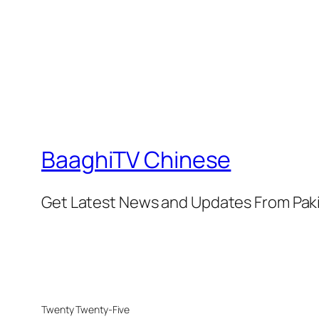
BaaghiTV Chinese
Get Latest News and Updates From Pak
Twenty Twenty-Five