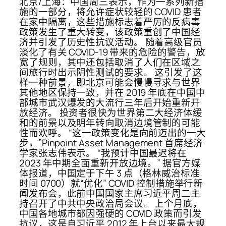
北京/上海：中国周三表示，作为一系列新措
施的一部分，将允许症状较轻的 COVID 患者
在家中隔离，这些措施标志着严厉的反病毒
政策发生了重大转变，该政策重创了中国经
济并引发了历史性抗议活动。 随着高级官员
淡化了有关 COVID-19 带来的危险的警告，放
宽了规则，其中还包括取消了人们在区域之
间旅行时出示阴性测试的要求。 这引发了这
样一种前景，即北京可能会慢慢寻求与世界
其他地区保持一致，并在 2019 年底在中国中
部城市武汉爆发的大流行三年后开始重新开
放经济。 投资者很快为世界第二大经济体缓
和的前景以及明年转向取消边境管制的可能
性而欢呼。 “这一政策变化是向前迈出的一大
步，”Pinpoint Asset Management 首席经济
学家张志伟表示。 “我预计中国最迟将在
2023 年中期全面重新开放边境。” 据官方媒
体报道，中国定于下午 3 点（格林威治标准
时间 0700）就“优化” COVID 控制措施举行新
闻发布会，此前中国国家主席习近平周二主
持召开了中共中央政治局会议。 上个月底，
中国各地城市都因强硬的 COVID 政策而引发
抗议，这是自习近平 2012 年上台以来最大规