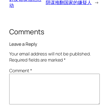
阴谋推翻国家的嫌疑人
→
动
Comments
Leave a Reply
Your email address will not be published.
Required fields are marked
*
Comment
*