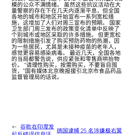
模的公众不满情绪。 虽然这些抗议活动在大
量警察的存在下在几天内逐渐平息，但全国
各地的城市和地区开始宣布一系列宽松措
施，这增加了人们对周三宣布的预期。 国家
卫生部门周三发布的政策变化清单中反映了
个别城市或地区采取的许多措施。 但更宽松
的限制措施引发了购买预防药物的热潮，因
为一些居民，尤其是未接种疫苗的老年人，
感觉更容易感染病毒。 最近几天，全国各地
的当局都警告说，供应紧张和零售商哄抬物
价。 “请理性购买，按需购买，不要盲目囤
货，”国有媒体北京晚报援引北京市食品药品
监督管理局的话说。
←
谷歌在印度发
德国逮捕 25 名涉嫌极右翼
起反错误信息活