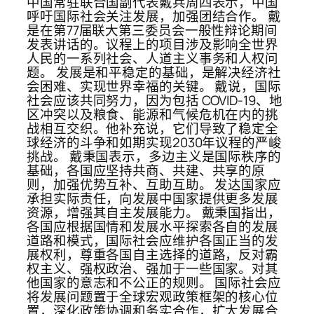
中国常驻联合国副代表戴兵周四表示，中国
呼吁国际社会关注发展，加强团结合作。 戴
是在第77届联大第三委员会一般性辩论期间
发表讲话的。议程上的项目涉及影响全世界
人民的一系列社会、人道主义事务和人权问
题。 发展是和平稳定的基础，是解决经济社
会困难、实现世界幸福的关键。 戴说，国际
社会应该共同努力，因为包括 COVID-19、地
区冲突以及粮食、能源和气候危机在内的挑
战相互交织。他补充说，它们导致了稳定全
球经济的斗争和如期实现2030年议程的严峻
挑战。 戴秉国表示，多边主义是国际秩序的
基础，各国应坚持共商、共建、共享的原
则，加强优势互补、互助互助。 发达国家应
承担实际责任，向发展中国家提供更多发展
资源，增强其自主发展能力。 戴秉国指出，
各国应根据国情和发展水平探索各自的发展
道路和模式，国际社会应维护各国正当的发
展权利，尊重各国自主选择的道路，反对霸
权主义、强权政治、强加于一些国家。对其
他国家的意志和不公正的规则。 国际社会应
将发展问题置于全球宏观政策框架的核心位
置，深化政策协调和务实合作，扩大发展合