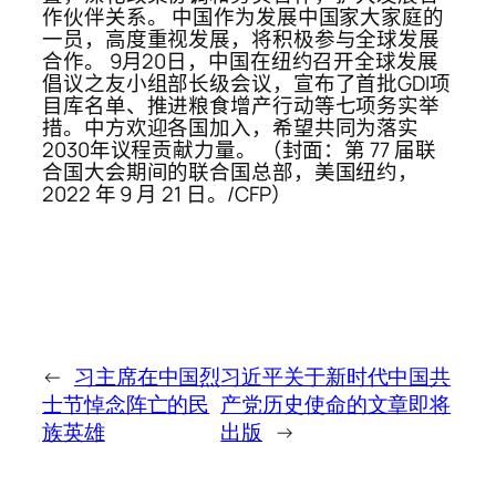
作伙伴关系。 中国作为发展中国家大家庭的
一员，高度重视发展，将积极参与全球发展
合作。 9月20日，中国在纽约召开全球发展
倡议之友小组部长级会议，宣布了首批GDI项
目库名单、推进粮食增产行动等七项务实举
措。中方欢迎各国加入，希望共同为落实
2030年议程贡献力量。 （封面：第 77 届联
合国大会期间的联合国总部，美国纽约，
2022 年 9 月 21 日。/CFP）
←
习主席在中国烈
习近平关于新时代中国共
士节悼念阵亡的民
产党历史使命的文章即将
族英雄
出版
→