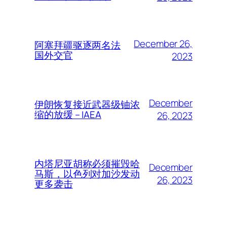
December 26,
阿塞拜疆驱逐两名法
国外交官
2023
December
伊朗恢复接近武器级铀浓
缩的放缓 – IAEA
26, 2023
内塔尼亚胡称必须摧毁哈
December
马斯，以色列对加沙发动
26, 2023
更多袭击