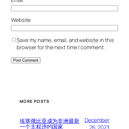
Email
*
Website
Save my name, email, and website in this
browser for the next time I comment.
MORE POSTS
December
埃塞俄比亚成为非洲最新
一个主权违约国家
26, 2023