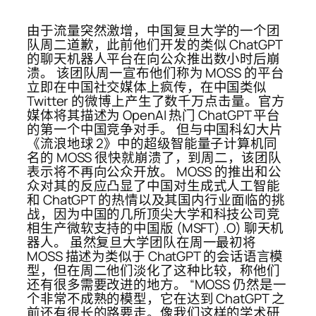
由于流量突然激增，中国复旦大学的一个团
队周二道歉，此前他们开发的类似 ChatGPT
的聊天机器人平台在向公众推出数小时后崩
溃。 该团队周一宣布他们称为 MOSS 的平台
立即在中国社交媒体上疯传，在中国类似
Twitter 的微博上产生了数千万点击量。官方
媒体将其描述为 OpenAI 热门 ChatGPT 平台
的第一个中国竞争对手。 但与中国科幻大片
《流浪地球 2》中的超级智能量子计算机同
名的 MOSS 很快就崩溃了，到周二，该团队
表示将不再向公众开放。 MOSS 的推出和公
众对其的反应凸显了中国对生成式人工智能
和 ChatGPT 的热情以及其国内行业面临的挑
战，因为中国的几所顶尖大学和科技公司竞
相生产微软支持的中国版 (MSFT) .O) 聊天机
器人。 虽然复旦大学团队在周一最初将
MOSS 描述为类似于 ChatGPT 的会话语言模
型，但在周二他们淡化了这种比较，称他们
还有很多需要改进的地方。 “MOSS 仍然是一
个非常不成熟的模型，它在达到 ChatGPT 之
前还有很长的路要走。像我们这样的学术研