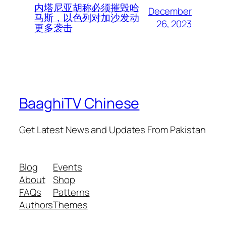
内塔尼亚胡称必须摧毁哈
December
马斯，以色列对加沙发动
26, 2023
更多袭击
BaaghiTV Chinese
Get Latest News and Updates From Pakistan
Blog
Events
About
Shop
FAQs
Patterns
Authors
Themes