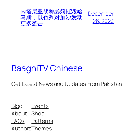
内塔尼亚胡称必须摧毁哈
December
马斯，以色列对加沙发动
26, 2023
更多袭击
BaaghiTV Chinese
Get Latest News and Updates From Pakistan
Blog
Events
About
Shop
FAQs
Patterns
Authors
Themes