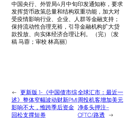
中国央行、外管局4月中旬印发通知称，要求
发挥货币政策总量和结构双重功能，加大对
受疫情影响行业、企业、人群等金融支持；
保持流动性合理充裕，引导金融机构扩大贷
款投放、向实体经济合理让利。 （完） (发
稿 马蓉；审校 林高丽)
←
更新版 1-《中国债市综
全球汇市：最近一
述》整体窄幅波动财新PMI
周投机客增加美元
影响不大，惟跨季后资金
净多头押注–
回松支撑短券
CFTC/路透
→