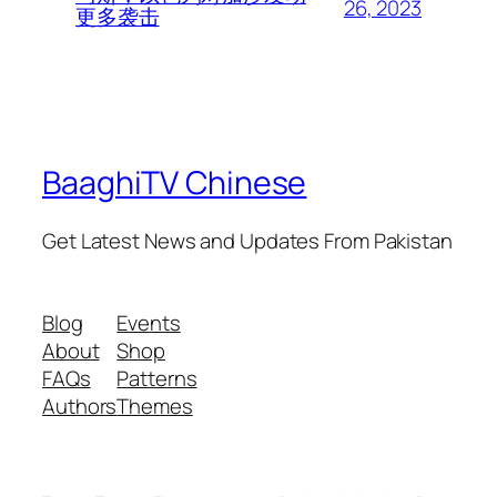
26, 2023
更多袭击
BaaghiTV Chinese
Get Latest News and Updates From Pakistan
Blog
Events
About
Shop
FAQs
Patterns
Authors
Themes