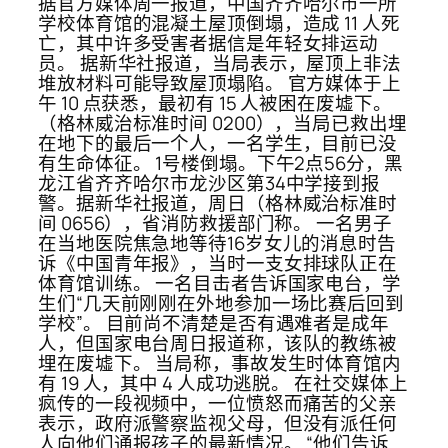
据官方媒体周一报道，中国齐齐哈尔市一所
学校体育馆的混凝土屋顶倒塌，造成 11 人死
亡，其中许多受害者据信是年轻女排运动
员。 据新华社报道，当局表示，屋顶上非法
堆放材料可能导致屋顶塌陷。 官方媒体于上
午 10 点获悉，最初有 15 人被困在废墟下。
（格林威治标准时间 0200），当局已救出埋
在地下的最后一个人，一名学生，目前已没
有生命体征。 1号楼倒塌。下午2点56分，黑
龙江省齐齐哈尔市龙沙区第34中学接到报
警。据新华社报道，周日（格林威治标准时
间 0656），省消防救援部门称。 一名男子
在当地医院焦急地等待16岁女儿的消息时告
诉《中国青年报》，当时一支女排球队正在
体育馆训练。 一名目击者告诉国家电台，学
生们“几天前刚刚在外地参加一场比赛后回到
学校”。 目前尚不清楚是否有遇难者是成年
人，但国家电台周日报道称，该队的教练被
埋在废墟下。 当局称，事故发生时体育馆内
有 19 人，其中 4 人成功逃脱。 在社交媒体上
疯传的一段视频中，一位愤怒而痛苦的父亲
表示，政府派警察监视父母，但没有派任何
人向他们通报孩子的最新情况。 “他们告诉