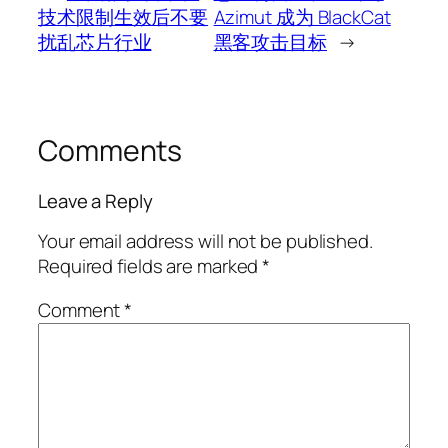
技术限制生效后不要
Azimut 成为 BlackCat
扰乱芯片行业
黑客攻击目标
→
Comments
Leave a Reply
Your email address will not be published.
Required fields are marked
*
Comment
*