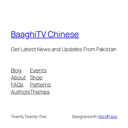
BaaghiTV Chinese
Get Latest News and Updates From Pakistan
Blog
Events
About
Shop
FAQs
Patterns
Authors
Themes
Twenty Twenty-Five
Designed with
WordPress