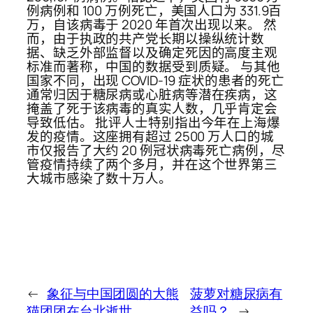
例病例和 100 万例死亡，美国人口为 331.9百
万，自该病毒于 2020 年首次出现以来。 然
而，由于执政的共产党长期以操纵统计数
据、缺乏外部监督以及确定死因的高度主观
标准而著称，中国的数据受到质疑。 与其他
国家不同，出现 COVID-19 症状的患者的死亡
通常归因于糖尿病或心脏病等潜在疾病，这
掩盖了死于该病毒的真实人数，几乎肯定会
导致低估。 批评人士特别指出今年在上海爆
发的疫情。这座拥有超过 2500 万人口的城
市仅报告了大约 20 例冠状病毒死亡病例，尽
管疫情持续了两个多月，并在这个世界第三
大城市感染了数十万人。
←
象征与中国团圆的大熊
菠萝对糖尿病有
猫团团在台北逝世
益吗？
→