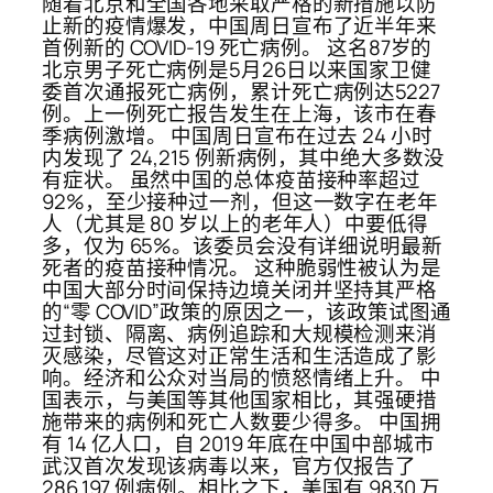
随着北京和全国各地采取严格的新措施以防
止新的疫情爆发，中国周日宣布了近半年来
首例新的 COVID-19 死亡病例。 这名87岁的
北京男子死亡病例是5月26日以来国家卫健
委首次通报死亡病例，累计死亡病例达5227
例。上一例死亡报告发生在上海，该市在春
季病例激增。 中国周日宣布在过去 24 小时
内发现了 24,215 例新病例，其中绝大多数没
有症状。 虽然中国的总体疫苗接种率超过
92%，至少接种过一剂，但这一数字在老年
人（尤其是 80 岁以上的老年人）中要低得
多，仅为 65%。该委员会没有详细说明最新
死者的疫苗接种情况。 这种脆弱性被认为是
中国大部分时间保持边境关闭并坚持其严格
的“零 COVID”政策的原因之一，该政策试图通
过封锁、隔离、病例追踪和大规模检测来消
灭感染，尽管这对正常生活和生活造成了影
响。经济和公众对当局的愤怒情绪上升。 中
国表示，与美国等其他国家相比，其强硬措
施带来的病例和死亡人数要少得多。 中国拥
有 14 亿人口，自 2019 年底在中国中部城市
武汉首次发现该病毒以来，官方仅报告了
286,197 例病例。相比之下，美国有 9830 万