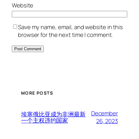
Website
Save my name, email, and website in this
browser for the next time I comment.
MORE POSTS
December
埃塞俄比亚成为非洲最新
一个主权违约国家
26, 2023