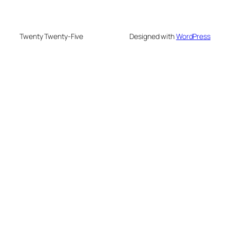
Twenty Twenty-Five
Designed with
WordPress