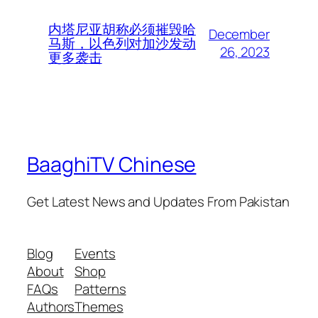
内塔尼亚胡称必须摧毁哈
December
马斯，以色列对加沙发动
26, 2023
更多袭击
BaaghiTV Chinese
Get Latest News and Updates From Pakistan
Blog
Events
About
Shop
FAQs
Patterns
Authors
Themes