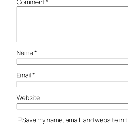
Comment
*
Name
*
Email
*
Website
Save my name, email, and website in t