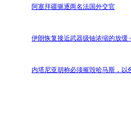
阿塞拜疆驱逐两名法国外交官
伊朗恢复接近武器级铀浓缩的放缓 – 
内塔尼亚胡称必须摧毁哈马斯，以