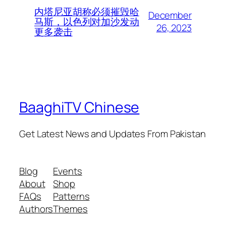
内塔尼亚胡称必须摧毁哈
December
马斯，以色列对加沙发动
26, 2023
更多袭击
BaaghiTV Chinese
Get Latest News and Updates From Pakistan
Blog
Events
About
Shop
FAQs
Patterns
Authors
Themes