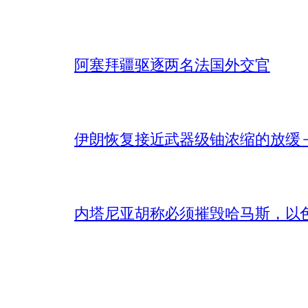
阿塞拜疆驱逐两名法国外交官
伊朗恢复接近武器级铀浓缩的放缓 – 
内塔尼亚胡称必须摧毁哈马斯，以