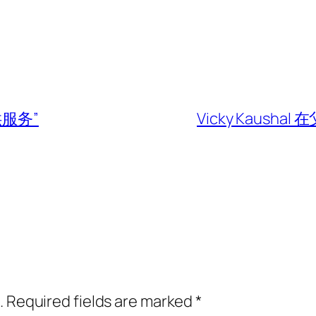
服务”
Vicky Kausha
.
Required fields are marked
*