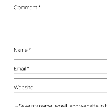
Comment
*
Name
*
Email
*
Website
Save my name, email, and website in t