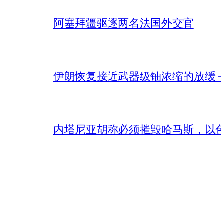
阿塞拜疆驱逐两名法国外交官
伊朗恢复接近武器级铀浓缩的放缓 – 
内塔尼亚胡称必须摧毁哈马斯，以