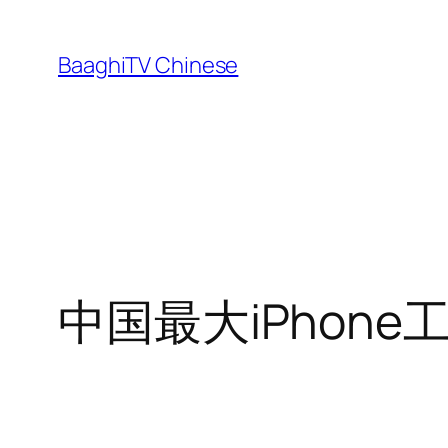
Skip
to
BaaghiTV Chinese
content
中国最大iPhon