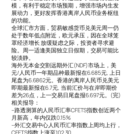
模，有利于稳定市场预期，增强市场内生发
展动力，更好发挥香港离岸人民币业务枢纽
的功能。
全球汇市方面，贸易敏感货币兑美元周一仍
处于数年低点附近，欧元承压，因在全球笼
罩经济增长 放缓疑虑之际，投资者寻求避
险。周一适逢美国独立日假期，交易可能比
较淡静。
海外无本金交割远期外汇(NDF)市场上，美
元/人民币一年期品种最新报在6.685元, 上日
尾盘为6.6862元。香港的离岸人民币兑美元
即期最新报在6.7元, 当前汇价与在岸即期价
差为26点，上一交易日尾盘报6.697元。(完)
相关报导：
–路透测算的人民币汇率CFETS指数创近两个
月新高，年内仅跌0.15%
–外汇交易中心人民币汇率指数上周均上行，
CFETS指数上涨至102.30