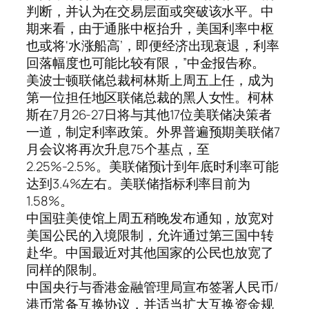
判断，并认为在交易层面或突破该水平。中
期来看，由于通胀中枢抬升，美国利率中枢
也或将‘水涨船高’，即便经济出现衰退，利率
回落幅度也可能比较有限，”中金报告称。
美波士顿联储总裁柯林斯上周五上任，成为
第一位担任地区联储总裁的黑人女性。柯林
斯在7月26-27日将与其他17位美联储决策者
一道，制定利率政策。外界普遍预期美联储7
月会议将再次升息75个基点，至
2.25%-2.5%。美联储预计到年底时利率可能
达到3.4%左右。美联储指标利率目前为
1.58%。
中国驻美使馆上周五稍晚发布通知，放宽对
美国公民的入境限制，允许通过第三国中转
赴华。中国最近对其他国家的公民也放宽了
同样的限制。
中国央行与香港金融管理局宣布签署人民币/
港币常备互换协议，并适当扩大互换资金规