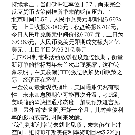
持续承压，当前CNH汇率位于6.7，尚未完全
反应货币政策倒挂所带来的贬值压力。”
北京时间10:56，人民币兑美元即期报6.6974
元，上日收报6.7006元，夜盘终报6.702元。
今日人民币兑美元中间价报6.7071元，上日为
6.6863元。人民币兑美元即期成交额为91亿
美元，上日半日为93.31亿美元。
美国6月制造业活动放缓程度超过预期，衡量
新订单的指标两年来首次出现萎缩，这种迹
象表明，在美联储(FED)激进收紧货币政策之
际，经济正在降温。
中金公司最新观点指出，美国通胀仍然有韧
性，未来加息预期仍可能再次升温，考虑到
美联储的坚决控通胀态度，加息预期难言见
顶，另外“缩表”刚刚开始一个月，其对美债利
率的影响或需要时间来发酵。
“我们判断利率尚未就此见顶，未来仍有上冲
空间，维持10年期美债利率短期目标3.2%的