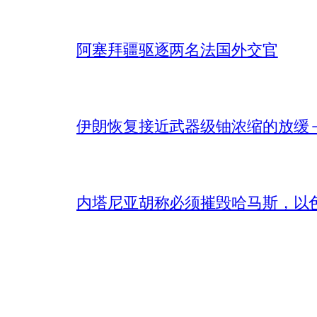
阿塞拜疆驱逐两名法国外交官
伊朗恢复接近武器级铀浓缩的放缓 – 
内塔尼亚胡称必须摧毁哈马斯，以