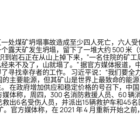
一处煤矿坍塌事故造成至少四人死亡，六人受
天矿发生坍塌，留下了一堆大约 500 米（55
时我意识到岩石正在从山上掉下来，”一名住院的矿
经来不及了，山就塌了。” 据官方媒体报道，
了寻找幸存者的工作。 习近平说：“我们要全力
国的主要能源，但其矿山是世界上最致命的能
。 在政府增加供应和稳定价格的号召下，中
媒体称，周四，300 名消防救援人员、60 辆
救出6名受伤人员，并派出15辆救护车和45
矿。官方媒体称，在 2021 年 4 月重新开始之