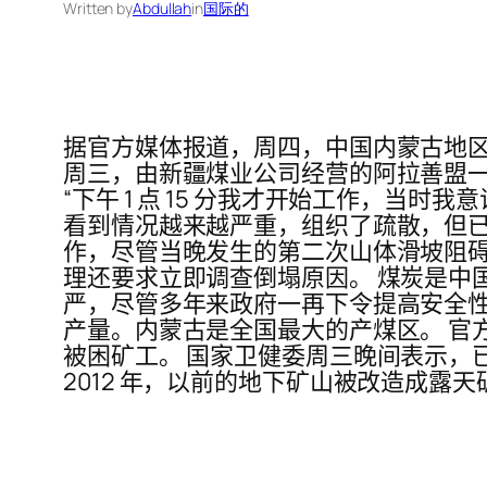
Written by
Abdullah
in
国际的
据官方媒体报道，周四，中国内蒙古地区
周三，由新疆煤业公司经营的阿拉善盟一个露
“下午 1 点 15 分我才开始工作，当
看到情况越来越严重，组织了疏散，但已
作，尽管当晚发生的第二次山体滑坡阻碍
理还要求立即调查倒塌原因。 煤炭是中
严，尽管多年来政府一再下令提高安全性
产量。内蒙古是全国最大的产煤区。 官方
被困矿工。 国家卫健委周三晚间表示，已
2012 年，以前的地下矿山被改造成露天