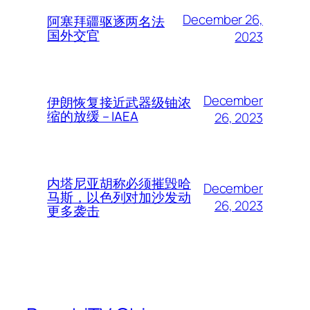
December 26,
阿塞拜疆驱逐两名法
国外交官
2023
December
伊朗恢复接近武器级铀浓
缩的放缓 – IAEA
26, 2023
内塔尼亚胡称必须摧毁哈
December
马斯，以色列对加沙发动
26, 2023
更多袭击