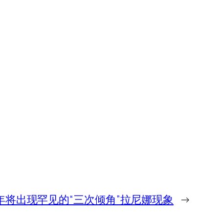
 年将出现罕见的“三次倾角”拉尼娜现象
→