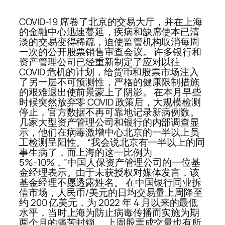
COVID-19 席卷了北京的交易大厅，并在上海
的金融中心迅速蔓延，疾病和缺席使本已清
淡的交易变得稀疏，迫使监管机构取消每周
一次的公开股票销售审查会议。 许多银行和
资产管理公司已经重新制定了应对以往
COVID 危机的计划，给货币和股票市场注入
了另一层不可预测性，严格的健康限制措施
的艰难退出使前景蒙上了阴影。 在本月早些
时候突然放弃零 COVID 政策后，大规模检测
停止，官方数据不再可靠地记录新病例数。
几家大型资产管理公司和银行的内部调查显
示，他们在病毒激增中心北京的一半以上员
工检测呈阳性。 “我会说北京有一半以上的同
事生病了，而上海的这一比例为
5%-10%，”中国人保资产管理公司的一位基
金经理表示。由于未获授权对媒体发言，该
基金经理不愿透露姓名。 在中国银行同业拆
借市场，人民币/美元的日均交易量上周降至
约 200 亿美元，为 2022 年 4 月以来的最低
水平，当时上海为防止病毒传播而实施为期
两个月的痛苦封锁。 上周股票成交量也有所