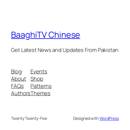
BaaghiTV Chinese
Get Latest News and Updates From Pakistan
Blog
Events
About
Shop
FAQs
Patterns
Authors
Themes
Twenty Twenty-Five
Designed with
WordPress