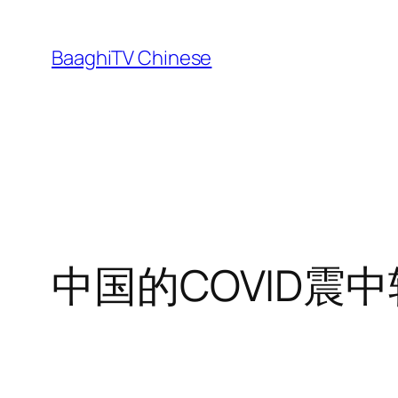
Skip
to
BaaghiTV Chinese
content
中国的COVID