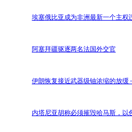
埃塞俄比亚成为非洲最新一个主权
阿塞拜疆驱逐两名法国外交官
伊朗恢复接近武器级铀浓缩的放缓 – 
内塔尼亚胡称必须摧毁哈马斯，以