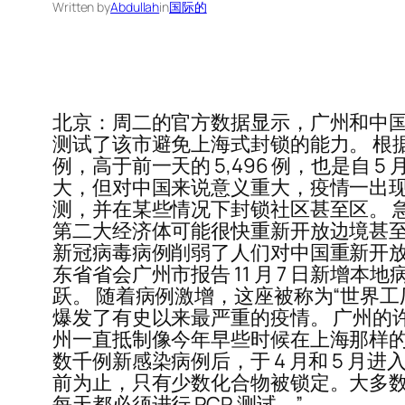
Written by
Abdullah
in
国际的
北京：周二的官方数据显示，广州和中国其
测试了该市避免上海式封锁的能力。 根据中
例，高于前一天的 5,496 例，也是自
大，但对中国来说意义重大，疫情一出现
测，并在某些情况下封锁社区甚至区。 急
第二大经济体可能很快重新开放边境甚至
新冠病毒病例削弱了人们对中国重新开放边
东省省会广州市报告 11 月 7 日新增本地
跃。 随着病例激增，这座被称为“世界
爆发了有史以来最严重的疫情。 广州的
州一直抵制像今年早些时候在上海那样的
数千例新感染病例后，于 4 月和 5 月进入
前为止，只有少数化合物被锁定。大多
每天都必须进行 PCR 测试。”