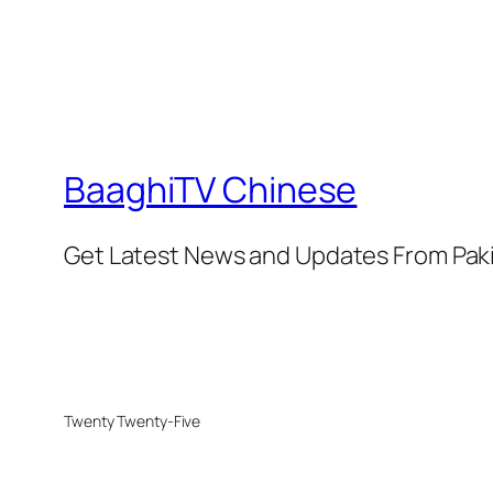
BaaghiTV Chinese
Get Latest News and Updates From Pak
Twenty Twenty-Five