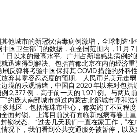
他城市的新冠状病毒病例激增，全球制造业中心成
国卫生部门的数据，在全国范围内，11 月 7 日
 5 月 1 日以来的最高水平。广州占新增感染病
就迅速得到解决。包括首都北京在内的经济重要城
剧反弹将考验中国保持其 COVID 措施的外
放弃其零容忍态度的预期。 人民币兑美元走
境的乐观情绪，中国自 2020 年以来对包括
病例 2,377 例，高于前一天的 1,971 例
工厂”的庞大南部城市超过内蒙古北部城市呼和
许多地区，包括海珠市中心，都实施了不同程
全面封锁。 上海目前没有面临新冠病毒卷土重来
封锁状态。 “过去几天我们一直在家工作，”在广州经
数情况下，我们看到公共交通服务被暂停，以及