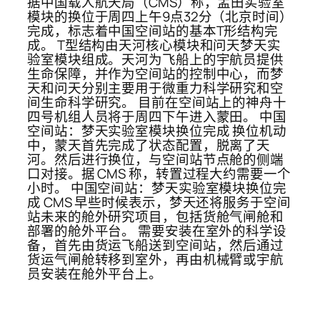
据中国载人航天局（CMS）称，孟田实验室
模块的换位于周四上午9点32分（北京时间）
完成，标志着中国空间站的基本T形结构完
成。 T型结构由天河核心模块和问天梦天实
验室模块组成。天河为飞船上的宇航员提供
生命保障，并作为空间站的控制中心，而梦
天和问天分别主要用于微重力科学研究和空
间生命科学研究。 目前在空间站上的神舟十
四号机组人员将于周四下午进入蒙田。 中国
空间站：梦天实验室模块换位完成 换位机动
中，蒙天首先完成了状态配置，脱离了天
河。然后进行换位，与空间站节点舱的侧端
口对接。据 CMS 称，转置过程大约需要一个
小时。 中国空间站：梦天实验室模块换位完
成 CMS 早些时候表示，梦天还将服务于空间
站未来的舱外研究项目，包括货舱气闸舱和
部署的舱外平台。 需要安装在室外的科学设
备，首先由货运飞船送到空间站，然后通过
货运气闸舱转移到室外，再由机械臂或宇航
员安装在舱外平台上。