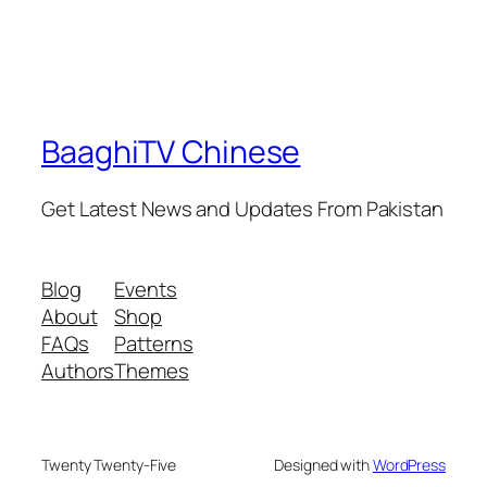
BaaghiTV Chinese
Get Latest News and Updates From Pakistan
Blog
Events
About
Shop
FAQs
Patterns
Authors
Themes
Twenty Twenty-Five
Designed with
WordPress