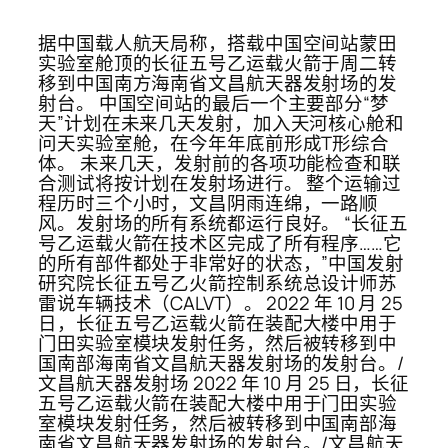
据中国载人航天局称，搭载中国空间站蒙田
实验室舱顶的长征五号乙运载火箭于周二转
移到中国南方海南省文昌航天器发射场的发
射台。 中国空间站的最后一个主要部分“梦
天”计划在未来几天发射，加入天河核心舱和
问天实验室舱，在今年年底前形成T形综合
体。 未来几天，发射前的各项功能检查和联
合测试将按计划在发射场进行。 整个运输过
程历时三个小时，文昌阴雨连绵，一路顺
风。发射场的所有系统都运行良好。 “长征五
号乙运载火箭在技术区完成了所有程序……它
的所有部件都处于非常好的状态，”中国发射
研究院长征五号乙火箭控制系统总设计师苏
雷说车辆技术（CALVT）。 2022 年 10 月 25
日，长征五号乙运载火箭在装配大楼中用于
门田实验室模块发射任务，然后被转移到中
国南部海南省文昌航天器发射场的发射台。/
文昌航天器发射场 2022 年 10 月 25 日，长征
五号乙运载火箭在装配大楼中用于门田实验
室模块发射任务，然后被转移到中国南部海
南省文昌航天器发射场的发射台。/文昌航天