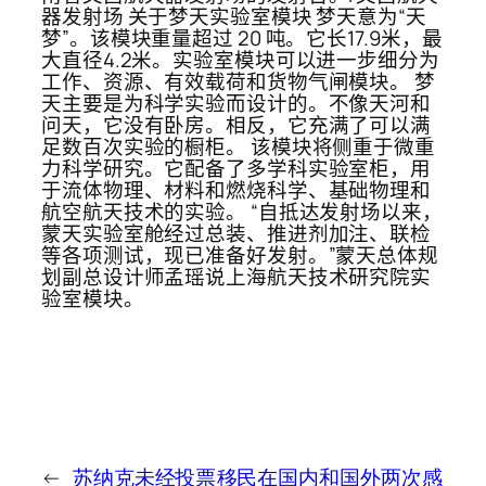
器发射场 关于梦天实验室模块 梦天意为“天
梦”。该模块重量超过 20 吨。它长17.9米，最
大直径4.2米。实验室模块可以进一步细分为
工作、资源、有效载荷和货物气闸模块。 梦
天主要是为科学实验而设计的。不像天河和
问天，它没有卧房。相反，它充满了可以满
足数百次实验的橱柜。 该模块将侧重于微重
力科学研究。它配备了多学科实验室柜，用
于流体物理、材料和燃烧科学、基础物理和
航空航天技术的实验。 “自抵达发射场以来，
蒙天实验室舱经过总装、推进剂加注、联检
等各项测试，现已准备好发射。”蒙天总体规
划副总设计师孟瑶说上海航天技术研究院实
验室模块。
←
苏纳克未经投票
移民在国内和国外两次感