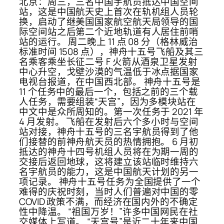
北京：周三，三名中国宇航员抵达中国空间
站，这是中国航天史上首次在轨机组人员轮
换，启动了继美国国家航空航天局领导的国
际空间站之后第二个近地轨道有人居住前哨
站的运行。 周二晚上 11 点 08 分（格林威治
标准时间 1508 点），神舟十五号飞船及其三
名乘客乘坐长征二号 F 火箭从酒泉卫星发射
中心升空，戈壁沙漠的气温低于冰点据国家
电视台报道，在中国西北部。 神舟十五号是
11 个任务中的最后一个，包括之前的三个载
人任务，需要组装“天宫”，因为多模块站在
中文中是众所周知的。第一次任务于 2021 年
4 月发射。 飞船在发射后六个多小时与空间
站对接，神舟十五号的三名宇航员得到了他
们接替的前神舟航天员的热情拥抱。 6 月初
抵达的神舟十四号机组人员将在为期一周的
交接后返回地球，这将建立该站临时维持六
名宇航员的能力，这是中国航天计划的另一
项记录。 神舟十五号任务为全国提供了一个
难得的庆祝时刻，当时人们普遍对中国的零
COVID 政策不满，而经济在国内外的不确定
性中降温。 “祖国万岁！”许多中国网民在社
交媒体上写道。 “天宫号”是近二十年来中国