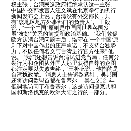
权主张，台湾民选政府拒绝承认这一主张。
中国外交部发言人汪文斌在北京举行的例行
新闻发布会上说，台湾没有外交部长，只
有“该地区地方外事部门的负责人”。 王毅
说，“一个中国”原则是中国同世界各国发
展“友好”关系的前提和政治基础。 “我们敦促
欧方认清台湾问题本质，恪守在‘一个中国’原
则下对中国作出的庄严承诺，不支持台独势
力，不以任何名义与台湾进行官方往来“ 他
说。 “我们还想告诉台湾民进党当局，任何分
裂行为和企图从外国人那里获得自尊的企图
都注定要以失败告终，”王补充说，他指的是
台湾执政党。 消息人士告诉路透社，吴邦国
还将访问欧盟首都布鲁塞尔。 吴在 2021 年
低调地访问了布鲁塞尔，这是访问捷克共和
国和斯洛伐克的欧洲大陆之行的一部分。