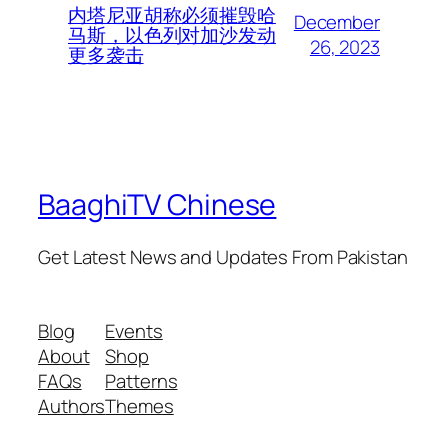
内塔尼亚胡称必须摧毁哈
December
马斯，以色列对加沙发动
26, 2023
更多袭击
BaaghiTV Chinese
Get Latest News and Updates From Pakistan
Blog
Events
About
Shop
FAQs
Patterns
Authors
Themes