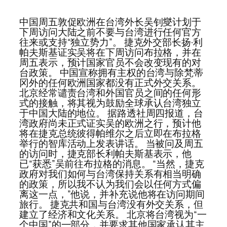
中国周五敦促欧洲在台湾外长吴钊燮计划于
下周访问大陆之前不要与台湾进行任何官方
往来或支持“独立势力”。 捷克外交部长扬·利
帕夫斯基证实吴将在下周访问布拉格，并在
周五表示，预计国家官员不会改变现有的对
台政策。 中国宣称拥有主权的台湾与除梵蒂
冈外的任何欧洲国家都没有正式外交关系。
北京经常谴责台湾和外国官员之间的任何形
式的接触，将其视为鼓励全球承认台湾独立
于中国大陆的地位。 据路透社周四报道，台
湾政府尚未正式证实吴的欧洲之行，预计他
将在捷克总统彼得帕维尔之后立即在布拉格
举行的智库活动上发表讲话。 当被问及周五
的访问时，捷克部长利帕夫斯基表示，他
已“获悉”吴前往布拉格的消息。 “当然，捷克
政府对我们如何与台湾保持关系有相当明确
的政策，所以我不认为我们会以任何方式偏
离这一点，”他说，并补充说他将在访问期间
旅行。 捷克共和国与台湾没有外交关系，但
建立了经济和文化关系。 北京将台湾视为“一
个中国”的一部分，并要求其他国家承认其主