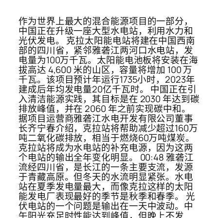
作为世界上最大的混合能源项目的一部分，
中国正在升级一座大型水电站，利用水力和
光伏发电。 克拉太阳能电站将建在中国西南
部的四川省，紧邻雅砻江两河口水电站，发
电量为100万千瓦。太阳能电池板将安装在海
拔高达 4,600 米的山区，容量将增加 100 万
千瓦。该项目预计年运行1735小时，2023年
建成后年均发电量20亿千瓦时。 中国正在引
入清洁能源实践，其目标是在 2030 年达到碳
排放峰值，并在 2060 年之前实现碳中和。
据项目运营商雅砻江水电开发有限公司董事
长齐宁春介绍，克拉站将帮助减少超过160万
吨二氧化碳排放，相当于燃烧60万吨煤炭。
克拉站将成为水电站的补充电源，因为这两
个电站的输出全年变化明显。 00:48 雅砻江
流经四川省，是长江的一条主要支流，发源
于青藏高原。但冬天的水流明显紧张。水电
站在夏季发电量最大，而像克拉这样的太阳
能发电厂表现最好的季节是秋季和春季。 光
伏电站的一个问题是输出在一天中波动。中
午阳光充足时性能达到峰值，但晚上不发