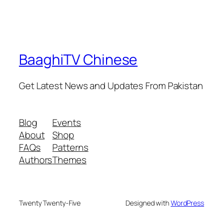
BaaghiTV Chinese
Get Latest News and Updates From Pakistan
Blog
Events
About
Shop
FAQs
Patterns
Authors
Themes
Twenty Twenty-Five
Designed with
WordPress