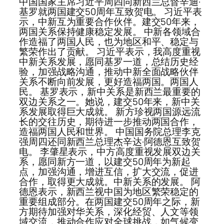
中国国家主席习近平周四同新西兰总督辛迪·
基罗就两国建交50周年互致贺电。 习近平表
示，中新互为重要合作伙伴。建交50年来，
两国关系保持健康稳定发展。 中新各领域合
作造福了两国人民，也为地区和平、稳定与
繁荣作出了贡献。 习近平表示，我高度重视
中新关系发展，愿同基罗一道，总结历史经
验，加强战略沟通，推动中新全面战略伙伴
关系不断向前发展，更好造福两国。两国人
民。 基罗表示，新中关系是新西兰最重要的
双边关系之一。她说，建交50年来，新中关
系发展取得巨大成就。 新方珍视两国源远流
长的交往历史，期待进一步推动两国合作，
造福两国人民和世界。 中国国务院总理李克
强周四还同新西兰总理杰辛达·阿德恩互致贺
电。 李肇星表示，中方高度重视发展双边关
系，愿同新方一道，以建交50周年为新起
点，加强沟通，增进互信，扩大交流，促进
合作，取得更大成就。中新关系的发展。 阿
德恩表示，新西兰视中国为地区繁荣稳定的
重要组成部分。在两国建交50周年之际，新
方期待加强对华关系，深化经贸、人文等领
域交流，推动合作应对全球挑战，如气候变