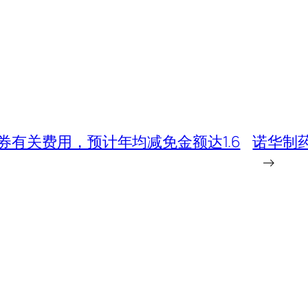
有关费用，预计年均减免金额达1.6
诺华制药
→