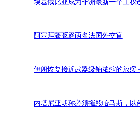
埃塞俄比亚成为非洲最新一个主权
阿塞拜疆驱逐两名法国外交官
伊朗恢复接近武器级铀浓缩的放缓 – 
内塔尼亚胡称必须摧毁哈马斯，以