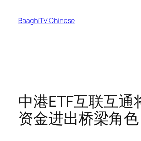
Skip
to
BaaghiTV Chinese
content
中港ETF互联互
资金进出桥梁角色