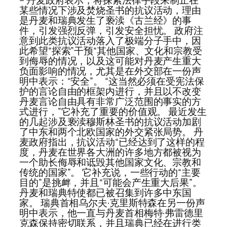
某些情况下涉及焚烧圣书的抗议活动，理由
是丹麦和瑞典发生了亵渎《古兰经》的事
件，引发强烈反弹，引发安全担忧。 政府注
意到此类抗议活动落入了极端分子手中，因
此希望“探索”干预“其他国家、文化和宗教受
到侮辱的情况，以及这可能对丹麦产生重大
负面影响的情况，尤其是在外交部在一份声
明中表示：“安全”。 “这当然必须在受宪法保
护的言论自由的框架内进行，并且以不改变
丹麦言论自由具有非常广泛范围的事实的方
式进行，”它补充了重要的价值观。 最近发生
的几起涉及亵渎穆斯林圣书的抗议活动加剧
了中东和两个北欧国家的外交紧张局势。 丹
麦政府指出，抗议活动“已经达到了这样的程
度，丹麦在世界各大洲的许多地方都被视为
一个助长侮辱和诋毁其他国家文化、宗教和
传统的国家”。 它补充说，一些行动的“主要
目的”是挑衅，并且“可能会产生重大后果”。
丹麦和瑞典特使都已被召集到许多中东国
家。 瑞典首相乌尔夫·克里斯特森在另一份声
明中表示，他一直与丹麦首相梅特·弗雷德里
克森保持密切联系，并且瑞典已经在进行类