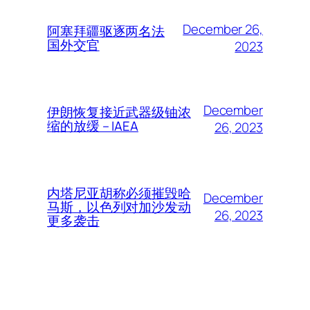
December 26,
阿塞拜疆驱逐两名法
国外交官
2023
December
伊朗恢复接近武器级铀浓
缩的放缓 – IAEA
26, 2023
内塔尼亚胡称必须摧毁哈
December
马斯，以色列对加沙发动
26, 2023
更多袭击