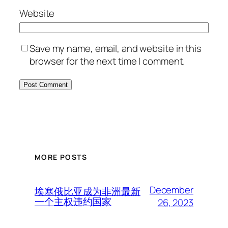
Website
Save my name, email, and website in this
browser for the next time I comment.
MORE POSTS
December
埃塞俄比亚成为非洲最新
一个主权违约国家
26, 2023