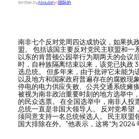
Written by
Abdullah
in
国际的
南非七个反对党周四达成协议，如果执
盟。 包括该国主要反对党民主联盟和一
以东的肯普顿公园举行为期两天的会议后达成的。
时，自种族隔离结束以来，该党已执政 3
选总统。 但多年来，由于批评它未能为
以及地方和国家政府普遍存在的腐败现象
停电的电力供应失败、公共交通系统瘫痪以及
被视为南非政治重要时刻的地方选举中，
的民众选票。 在全国选举中，南非人投
总统一直是非国大领导人。 反对党希望
须同意支持一名总统候选人。 民主联盟领导人
国大排除在外。”他表示，这将“为 202