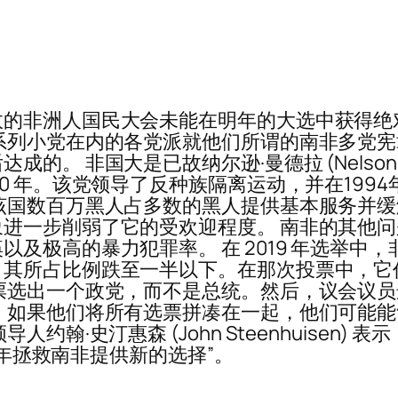
政的非洲人国民大会未能在明年的大选中获得绝
系列小党在内的各党派就他们所谓的南非多党
 非国大是已故纳尔逊·曼德拉 (Nelson Man
0 年。该党领导了反种族隔离运动，并在199
该国数百万黑人占多数的黑人提供基本服务并
进一步削弱了它的受欢迎程度。 南非的其他
极高的暴力犯罪率。 在 2019 年选举中，非
其所占比例跌至一半以下。在那次投票中，它仍
票选出一个政党，而不是总统。然后，议会议
，如果他们将所有选票拼凑在一起，他们可能
约翰·史汀惠森 (John Steenhuisen)
4 年拯救南非提供新的选择”。