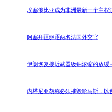
埃塞俄比亚成为非洲最新一个主权
阿塞拜疆驱逐两名法国外交官
伊朗恢复接近武器级铀浓缩的放缓 – 
内塔尼亚胡称必须摧毁哈马斯，以