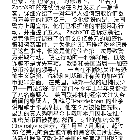
巴黎：在“巴黎骗子”的标题下，一个名为
ZachXBT 的在线侦探在 8 月发表了一篇博
客，详细介绍了一对年轻人如何窃取价值数
百万美元的加密资产。 令他惊讶的是，法国
警方上周宣布，他们已根据他的举报采取行
动，并指控了五人。 ZachXBT 告诉法新社，
尽管他已经调查了价值 2.5 亿美元的加密诈
骗和盗窃事件，并为他的 30 万推特粉丝记录
了这些事件，但这是他的侦查第一次导致警
方采取行动。 缺乏行动的一种解释是，低级
诈骗不是优先事项。 欧盟和美国当局——加密
货币控制的领导者——一直在不懈地关注与恐
怖主义融资、洗钱和制裁破坏有关的加密货
币犯罪方面。 在美国，联邦一级的逮捕很少
见——司法部的专门部门在今年上半年只指控
了八名嫌疑人。 美国联邦机构经常关注头条
新闻的嫌疑人，如绰号“Razzlekhan”的业余
说唱歌手希瑟摩根，他在 2 月被指控洗钱，
最近的真人秀明星金卡戴珊本月因非法推广
加密货币而被罚款. 然而，专业的加密公司
Chainalysis 表示，在 1 月至 7 月期间，超过
35 亿美元的资金被诈骗和黑客攻击所损失。
法新社联系了欧洲和美国的警察部门和犯罪