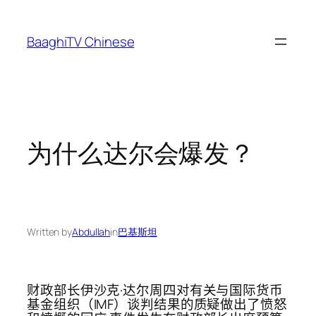
Skip
to
BaaghiTV Chinese
content
为什么达尔会爆发？
Written by
Abdullah
in
巴基斯坦
财政部长伊沙克·达尔周四对有关与国际货币
基金组织（IMF）谈判结果的质疑做出了愤怒