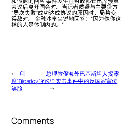
和愤慨的回应 事件发生在财政部长出席预算
会议后离开国会时。当记者质疑与主要贷方
“屡次失败”成功达成协议的原因时，局势变
得敌对。 金融沙皇尖锐地回答：“因为像你这
样的人是体制内的。”
←
印
总理敦促海外巴基斯坦人揭露
度“Biparjoy”的
9/5 袭击事件中的反国家宣传
笑脸
→
Comments