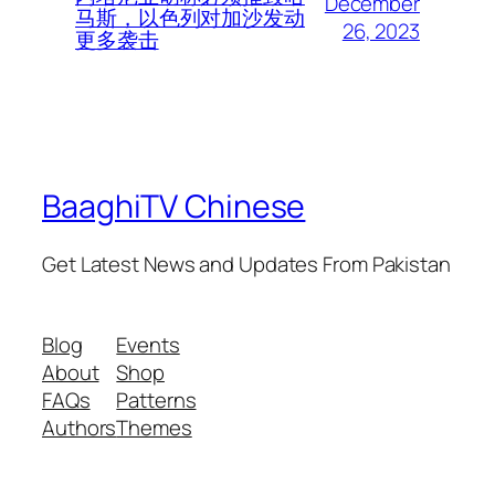
December
马斯，以色列对加沙发动
26, 2023
更多袭击
BaaghiTV Chinese
Get Latest News and Updates From Pakistan
Blog
Events
About
Shop
FAQs
Patterns
Authors
Themes