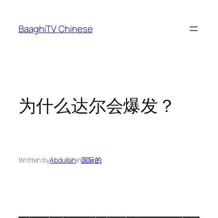
Skip
to
BaaghiTV Chinese
content
为什么达尔会爆发？
Written by
Abdullah
in
国际的