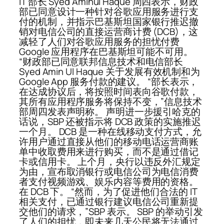
IT 部长 Syed Aminul Haque 周四表示，财政
部已同意设计一种针对谷歌应用服务进行支
付的机制，并指示巴基斯坦国家银行推迟撤
销对电信公司的直接运营商计费 (DCB)，这
减轻了人们对谷歌应用服务的担忧付费
Google 应用程序在巴基斯坦可能不可用。
“财政部已同意联邦信息技术和电信部长
Syed Amin Ul Haque 关于发展有效机制和为
Google App 服务付款的建议。 “部长表示，
在达成协议后，将按照时间表向谷歌付款，
其所有应用程序服务将保持不变，”信息技术
部周四发表声明称。 声明进一步援引哈克的
话说，SBP 还被指示将 DCB 政策的实施推迟
一个月。 DCB 是一种在线移动支付方式，允
许用户通过直接从他们的移动电话运营商账
单中收取费用来进行购买，而不是通过借记
卡或信用卡。 上个月，央行以违反外汇规定
为由，宣布取消银行或电信公司为电信消费
者支付视频游戏、娱乐内容等费用的资格。
在 DCB 下。 “然而，为了促进他们合法的 IT
相关支付，已通过银行建议电信公司重新提
交他们的请求，”SBP 表示。 SBP 的举动引发
了人们的担忧，即未来几天公民将无法通过