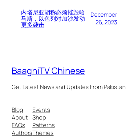
内塔尼亚胡称必须摧毁哈
December
马斯，以色列对加沙发动
26, 2023
更多袭击
BaaghiTV Chinese
Get Latest News and Updates From Pakistan
Blog
Events
About
Shop
FAQs
Patterns
Authors
Themes