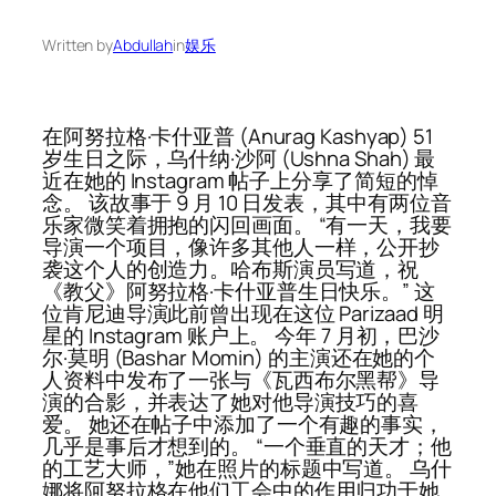
Written by
Abdullah
in
娱乐
在阿努拉格·卡什亚普 (Anurag Kashyap) 51
岁生日之际，乌什纳·沙阿 (Ushna Shah) 最
近在她的 Instagram 帖子上分享了简短的悼
念。 该故事于 9 月 10 日发表，其中有两位音
乐家微笑着拥抱的闪回画面。 “有一天，我要
导演一个项目，像许多其他人一样，公开抄
袭这个人的创造力。哈布斯演员写道，祝
《教父》阿努拉格·卡什亚普生日快乐。” 这
位肯尼迪导演此前曾出现在这位 Parizaad 明
星的 Instagram 账户上。 今年 7 月初，巴沙
尔·莫明 (Bashar Momin) 的主演还在她的个
人资料中发布了一张与《瓦西布尔黑帮》导
演的合影，并表达了她对他导演技巧的喜
爱。 她还在帖子中添加了一个有趣的事实，
几乎是事后才想到的。 “一个垂直的天才；他
的工艺大师，”她在照片的标题中写道。 乌什
娜将阿努拉格在他们工会中的作用归功于她