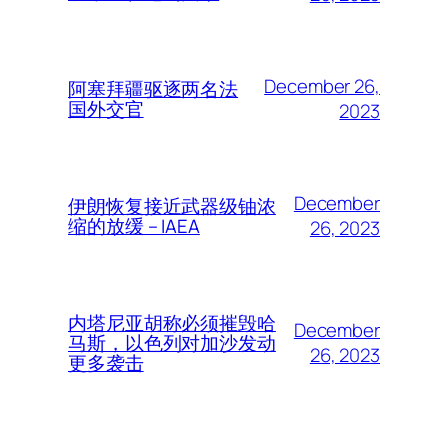
December 26,
阿塞拜疆驱逐两名法
国外交官
2023
December
伊朗恢复接近武器级铀浓
缩的放缓 – IAEA
26, 2023
内塔尼亚胡称必须摧毁哈
December
马斯，以色列对加沙发动
26, 2023
更多袭击