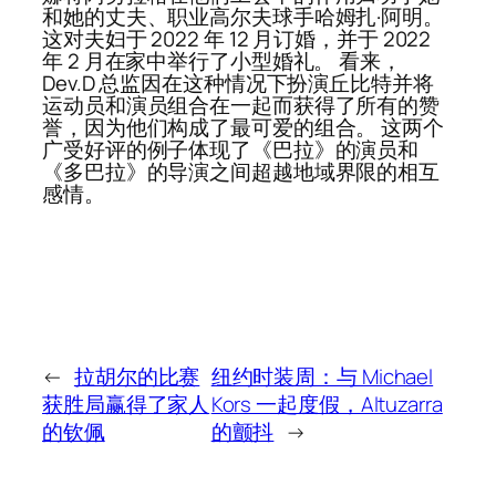
和她的丈夫、职业高尔夫球手哈姆扎·阿明。
这对夫妇于 2022 年 12 月订婚，并于 2022
年 2 月在家中举行了小型婚礼。 看来，
Dev.D 总监因在这种情况下扮演丘比特并将
运动员和演员组合在一起而获得了所有的赞
誉，因为他们构成了最可爱的组合。 这两个
广受好评的例子体现了《巴拉》的演员和
《多巴拉》的导演之间超越地域界限的相互
感情。
←
拉胡尔的比赛
纽约时装周：与 Michael
获胜局赢得了家人
Kors 一起度假，Altuzarra
的钦佩
的颤抖
→