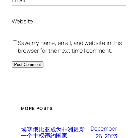
Email
*
Website
Save my name, email, and website in this
browser for the next time I comment.
MORE POSTS
December
埃塞俄比亚成为非洲最新
一个主权违约国家
26, 2023