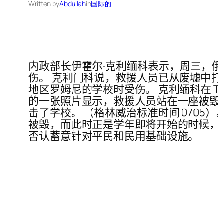
Written by
Abdullah
in
国际的
内政部长伊霍尔·克利缅科表示，周三，
伤。 克利门科说，救援人员已从废墟中
地区罗姆尼的学校时受伤。 克利缅科在 T
的一张照片显示，救援人员站在一座被毁的
击了学校。 （格林威治标准时间 0705）。 乌
被毁，而此时正是学年即将开始的时候，
否认蓄意针对平民和民用基础设施。