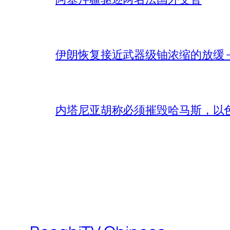
伊朗恢复接近武器级铀浓缩的放缓 – 
内塔尼亚胡称必须摧毁哈马斯，以