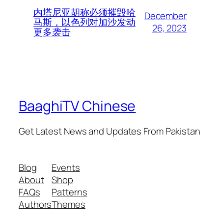
内塔尼亚胡称必须摧毁哈
December
马斯，以色列对加沙发动
26, 2023
更多袭击
BaaghiTV Chinese
Get Latest News and Updates From Pakistan
Blog
Events
About
Shop
FAQs
Patterns
Authors
Themes