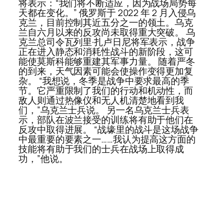
将表示：“我们将不断适应，因为战场局势每
天都在变化。” 俄罗斯于 2022 年 2 月入侵乌
克兰，目前控制其近五分之一的领土。乌克
兰自六月以来的反攻尚未取得重大突破。 乌
克兰总司令瓦列里·扎卢日尼将军表示，战争
正在进入静态和消耗性战斗的新阶段，这可
能使莫斯科能够重建其军事力量。 随着严冬
的到来，天气因素可能会使操作变得更加复
杂。 “我想说，冬季是战争中要求最高的季
节。它严重限制了我们的行动和机动性，而
敌人则通过热像仪和无人机清楚地看到我
们，”乌克兰士兵说。 另一名乌克兰士兵表
示，部队在波兰接受的训练将有助于他们在
反攻中取得进展。 “战壕里的战斗是这场战争
中最重要的要素之一……我认为提高这方面的
技能将有助于我们的士兵在战场上取得成
功，”他说。