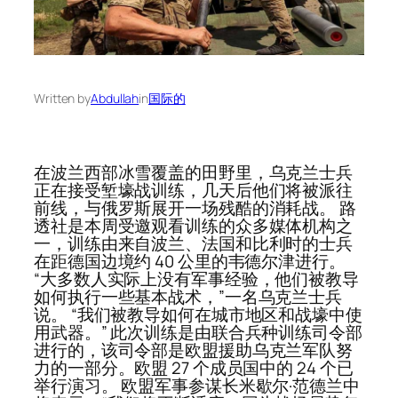
Written by
Abdullah
in
国际的
在波兰西部冰雪覆盖的田野里，乌克兰士兵
正在接受堑壕战训练，几天后他们将被派往
前线，与俄罗斯展开一场残酷的消耗战。 路
透社是本周受邀观看训练的众多媒体机构之
一，训练由来自波兰、法国和比利时的士兵
在距德国边境约 40 公里的韦德尔津进行。
“大多数人实际上没有军事经验，他们被教导
如何执行一些基本战术，”一名乌克兰士兵
说。 “我们被教导如何在城市地区和战壕中使
用武器。” 此次训练是由联合兵种训练司令部
进行的，该司令部是欧盟援助乌克兰军队努
力的一部分。欧盟 27 个成员国中的 24 个已
举行演习。 欧盟军事参谋长米歇尔·范德兰中