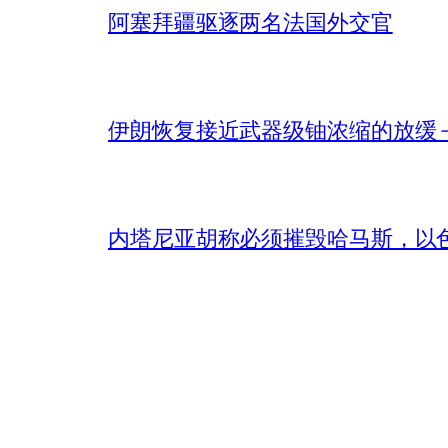
阿塞拜疆驱逐两名法国外交官
伊朗恢复接近武器级铀浓缩的放缓 – 
内塔尼亚胡称必须摧毁哈马斯，以