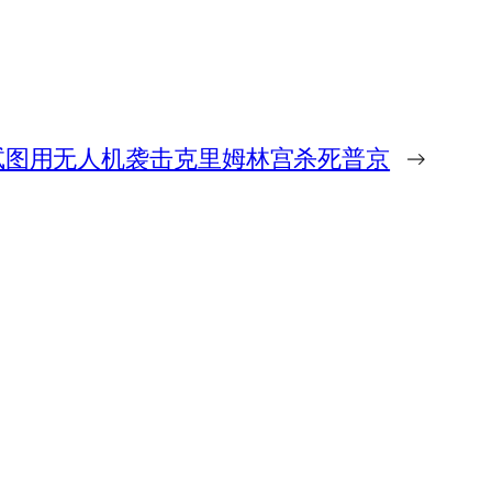
试图用无人机袭击克里姆林宫杀死普京
→