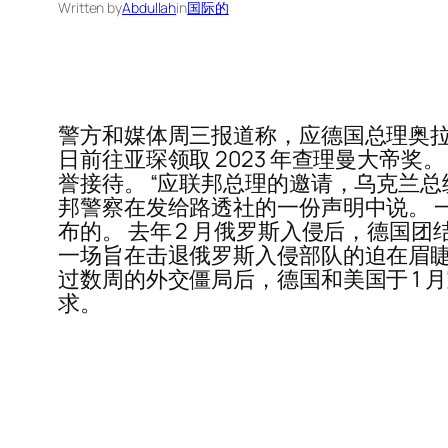
Written by
Abdullah
in
国际的
警方和媒体周三报道称，应德国总理奥拉夫
日前往亚琛领取 2023 年查理曼大帝
誉接待。 “应联邦总理的邀请，乌克兰总统弗
邦警察在发给路透社的一份声明中说。 
布的。 去年 2 月俄罗斯入侵后，德
一场旨在击退俄罗斯入侵部队的迫在眉睫
过数周的外交僵局后，德国和美国于 1
求。