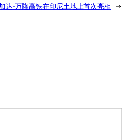
加达-万隆高铁在印尼土地上首次亮相
→