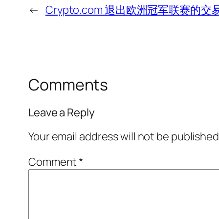
←
Crypto.com 退出欧洲冠军联赛的交
Comments
Leave a Reply
Your email address will not be published
Comment
*