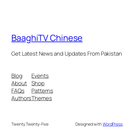
BaaghiTV Chinese
Get Latest News and Updates From Pakistan
Blog
Events
About
Shop
FAQs
Patterns
Authors
Themes
Twenty Twenty-Five
Designed with
WordPress