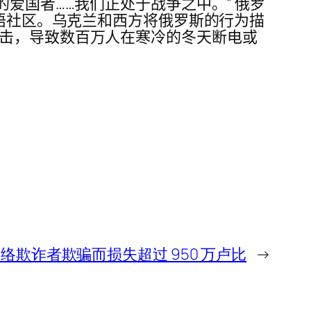
爱国者……我们正处于战争之中。” 俄罗
俄语社区。乌克兰和西方将俄罗斯的行为描
袭击，导致数百万人在寒冷的冬天断电或
因网络欺诈者欺骗而损失超过 950 万卢比
→