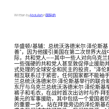
Written by
Abdullah
in
国际的
华盛顿/基辅：总统沃洛德米尔·泽伦斯基 (V
善”，因为他援引美国在第二次世界大战
际，共和党人——其中一些人对向乌克兰提
一些强硬的共和党人甚至敦促停止援助并
式处理的全球安全和民主的投资，”泽伦
相互联系过于紧密，任何国家都不能袖手旁观
兰总统沃洛德米尔·泽伦斯基举行的联合新闻发
东厅与乌克兰总统沃洛德米尔·泽伦斯基
裤子和毛衣，在战时首次出访时与乔·拜登总
美元的军事援助，其中包括一个爱国者防
的重要一步。 站在拜登旁边的泽伦斯基