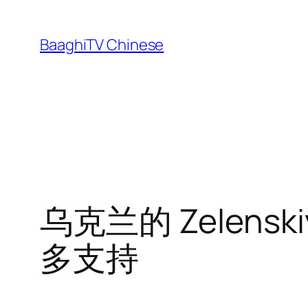
Skip
to
BaaghiTV Chinese
content
乌克兰的 Zelen
多支持