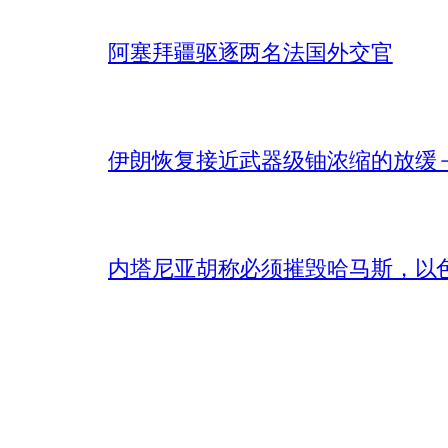
阿塞拜疆驱逐两名法国外交官
伊朗恢复接近武器级铀浓缩的放缓 – 
内塔尼亚胡称必须摧毁哈马斯，以